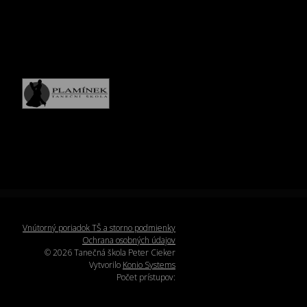
Vnútorný poriadok TŠ a storno podmienky
Ochrana osobných údajov
© 2026 Tanečná škola Peter Cieker
Vytvorilo
Konio Systems
Počet prístupov: